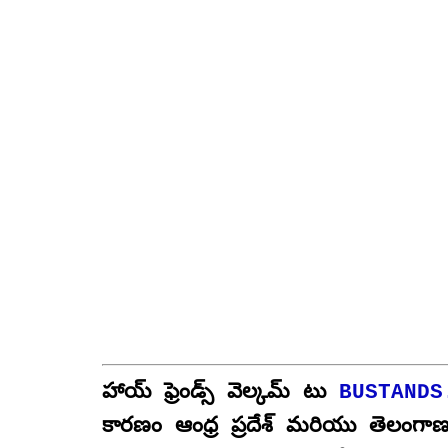
హాయ్ ఫ్రెండ్స్ వెల్కమ్ టు
BUSTANDS
కారణం ఆంధ్ర ప్రదేశ్ మరియు తెలంగాణ స