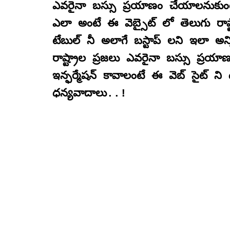
ఎవరైనా బస్సు ప్రయాణం చేయాలనుకుం
ఎలా అంటే ఈ వెబ్సైట్ లో తెలుగు రాష్ట్
టేబుల్ నీ అలాగే బస్టాప్ లని ఇలా అన
రాష్ట్రాల ప్రజలు ఎవరైనా బస్సు ప్రయా
ఇన్ఫర్మేషన్ కావాలంటే ఈ వెబ్ సైట్ న
ధన్యవాదాలు..!