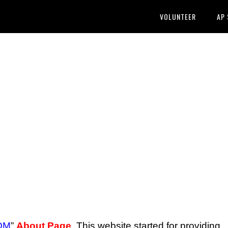
VOLUNTEER
AP
OM
”
About Page
. This website started for providing