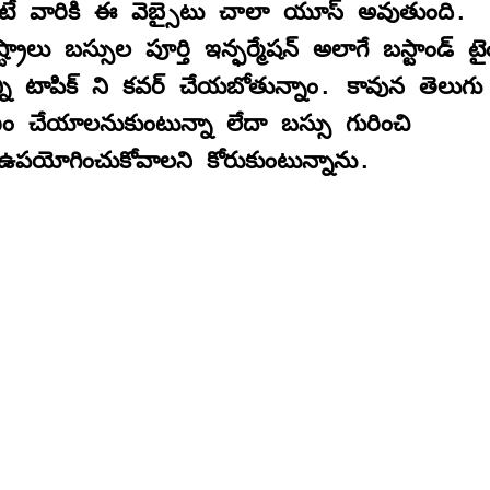
టే వారికి ఈ వెబ్సైటు చాలా యూస్ అవుతుంది.
రాలు బస్సుల పూర్తి ఇన్ఫర్మేషన్ అలాగే బస్టాండ్ టై
్ని టాపిక్ ని కవర్ చేయబోతున్నాం. కావున తెలుగు
ణం చేయాలనుకుంటున్నా లేదా బస్సు గురించి
ి ఉపయోగించుకోవాలని కోరుకుంటున్నాను.